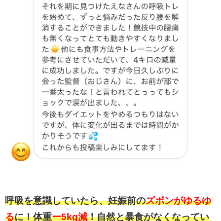
呼吸を意識していたら、妊娠前の
ズボンがゆるゆ
る
に！体重
ー5kg減
！自然と暴食がなくなってい