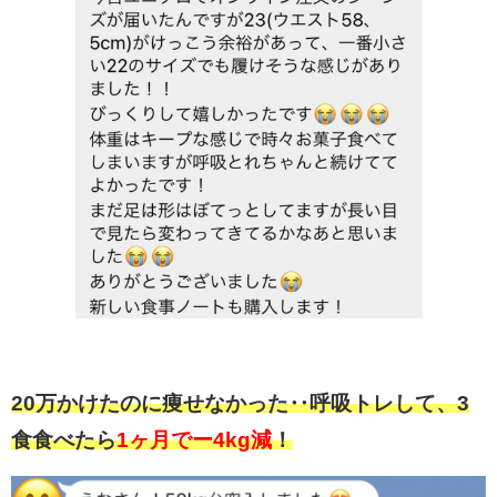
20万かけたのに痩せなかった‥呼吸トレして、3
食食べたら
1ヶ月でー4kg減
！