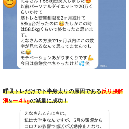
呼吸トレだけで下半身太りの原因である
反り腰解
消
&
ー４kg
の減量に成功！