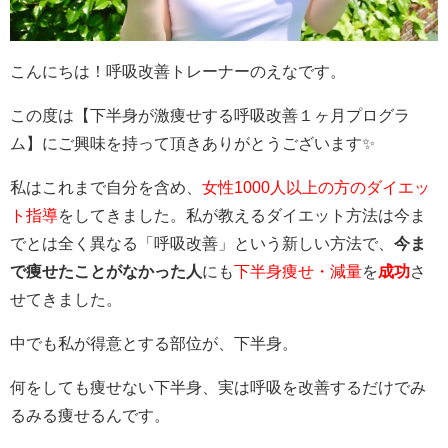
こんにちは！呼吸改善トレーナーのえなです。
この度は【下半身が激痩せする呼吸改善１ヶ月プログラ
ム】にご興味を持って頂きありがとうございます✨
私はこれまで自分を含め、
女性1000人以上の方のダイエッ
ト指導
をしてきました。私が教えるダイエット方法は今ま
でとは全く異なる「呼吸改善」という新しい方法で、
今ま
で痩せたことがなかった人
にも
下半身痩せ・減量
を
成功
さ
せてきました。
中でも私が得意とする部位が、下半身。
何をしても痩せない下半身、実は呼吸を改善するだけでみ
るみる痩せるんです。