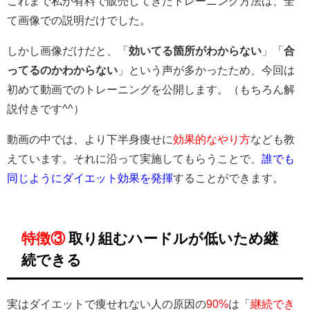
これまで私が有料で販売してきたトレーニング方法は、全
て画像での説明だけでした。
しかし画像だけだと、「
効いてる箇所がわからない
」「
合
ってるのかわからない
」という声が多かったため、今回は
初めて動画でのトレーニングを公開します。（もちろん解
説付きです^^）
動画の中では、より下半身痩せに
効果的なやり方
なども教
えています。それに沿って実施してもらうことで、
誰でも
同じようにダイエット効果を発揮
することができます。
特徴③
取り組むハードルが低いため継
続できる
実はダイエットで痩せれない人の原因の
90%
は「
継続でき