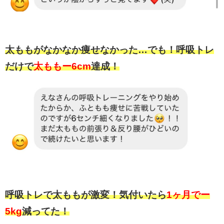
太ももがなかなか痩せなかった…でも！呼吸トレ
だけで
太ももー6cm
達成！
呼吸トレで太ももが激変！気付いたら
1ヶ月でー
5kg
減ってた！