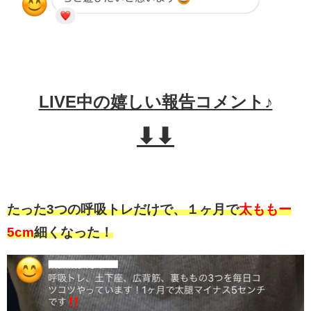
LIVE中の嬉しい報告コメント♪
⬇︎⬇︎
たった3つの呼吸トレだけで、１ヶ月で
太ももー
5cm
細くなった！