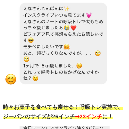
時々お菓子を食べても痩せる！呼吸トレ実施で、
ジーパンのサイズが26インチ
➡︎23インチ
に！